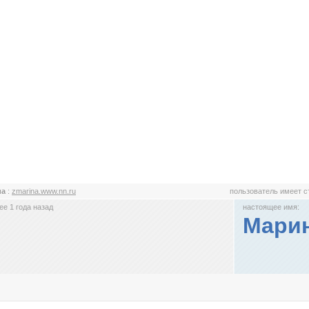
иа
:
zmarina.www.nn.ru
пользователь имеет 
е 1 года назад
настоящее имя:
Мари