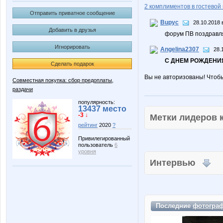
2 комплиментов в гостевой 
Отправить приватное сообщение
Bupyc
28.10.2018 
Добавить в друзья
форум ПВ поздравля
Игнорировать
Angelina2307
28.
С ДНЕМ РОЖДЕНИЯ
Сделать подарок
Вы не авторизованы! Чтоб
Совместная покупка: сбор предоплаты,
раздачи
популярность:
13437 место
-3 ↓
Метки лидеров
рейтинг
2020
?
Привилегированный
пользователь
6
уровня
Интервью
Последние
фотогра