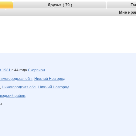
Друзья
( 79 )
Га
Мне нра
ря
1981
г. 44 года
Скорпион
ижегородская обл.
,
Нижний Новгород
,
Нижегородская обл.
,
Нижний Новгород
водский район,
ны