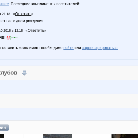
книге
. Последние комплименты посетителей:
«
Ответить
»
в 21:18
ет вас с днем рождения
«
Ответить
»
10.2018 в 12:18
!!!
@
}->--
ы оставить комплимент необходимо
войти
или
зарегистрироваться
 клубов
фии