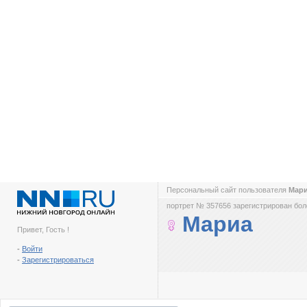
Персональный сайт пользователя
Мар
портрет № 357656 зарегистрирован боле
Мариа
Привет, Гость !
-
Войти
-
Зарегистрироваться