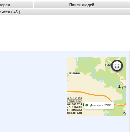
лерея
Поиск людей
вится
( 45 )
Работает на API 2ГИС
Лицензионное соглашение
Для корректной работы
Доехать с 2ГИС
Raster JS API нужен
ключ. Помощь:
api@2gis.ru