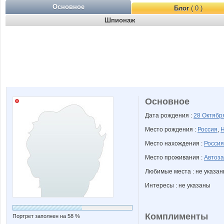
Основное
Блог
( 0 )
Шпионаж
Основное
Дата рождения :
28 Октяб
Место рождения :
Россия
,
Н
Место нахождения :
Россия
Место проживания :
Автоза
Любимые места : не указа
Интересы : не указаны
Комплименты
Портрет заполнен на 58 %